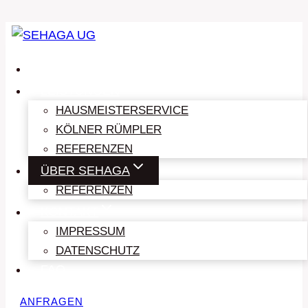
Zum
Inhalt
HOME
springen
LEISTUNGEN
HAUSMEISTERSERVICE
KÖLNER RÜMPLER
REFERENZEN
Willkommen bei
ÜBER SEHAGA
REFERENZEN
SEHAGA UG
KONTAKT
IMPRESSUM
DATENSCHUTZ
FAQ
ANFRAGEN