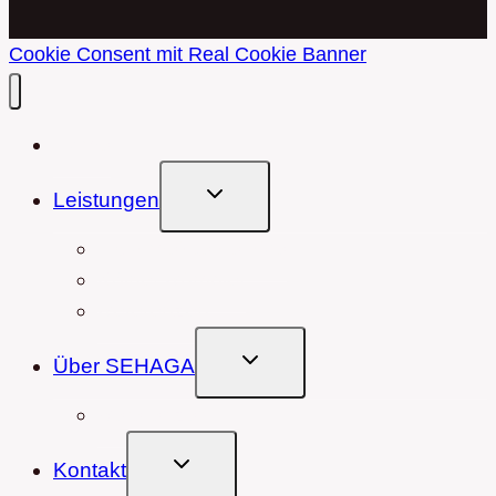
Cookie Consent mit Real Cookie Banner
Home
Untermenü
Leistungen
Umschalten
Hausmeisterservice
Kölner Rümpler
Referenzen
Untermenü
Über SEHAGA
Umschalten
Referenzen
Untermenü
Kontakt
Umschalten