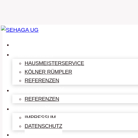
Zum
Inhalt
HOME
springen
LEISTUNGEN
HAUSMEISTERSERVICE
KÖLNER RÜMPLER
REFERENZEN
ÜBER SEHAGA
D
REFERENZEN
KONTAKT
IMPRESSUM
DATENSCHUTZ
FAQ