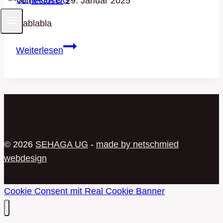
Von
testuser
29. Januar 2025
blablabla
Test
Weiterlesen
© 2026
SEHAGA UG
-
made by netschmied
webdesign
Cookie Consent mit Real Cookie Banner