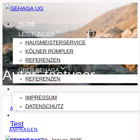
Zum
Inhalt
HOME
springen
LEISTUNGEN
HAUSMEISTERSERVICE
KÖLNER RÜMPLER
REFERENZEN
ÜBER SEHAGA
Autor: testuser
REFERENZEN
KONTAKT
IMPRESSUM
DATENSCHUTZ
Allgemein
FAQ
Test
ANFRAGEN